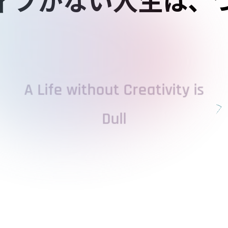
A Life without Creativity is
Dull