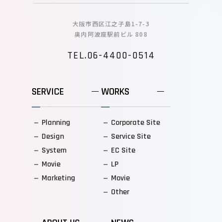
大阪市西区江之子島1-7-3
奥内阿波座駅前ビル 808
TEL.06-4400-0514
SERVICE
WORKS
Planning
Corporate Site
Design
Service Site
System
EC Site
Movie
LP
Marketing
Movie
Other