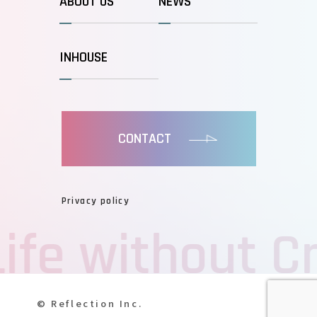
ABOUT US
NEWS
INHOUSE
CONTACT
Privacy policy
ife without Cr
©️ Reflection Inc.