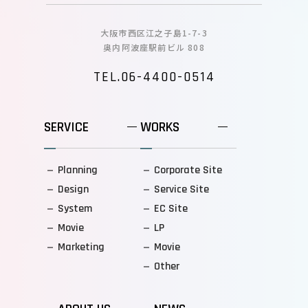
大阪市西区江之子島1-7-3
奥内阿波座駅前ビル 808
TEL.06-4400-0514
SERVICE
WORKS
Planning
Corporate Site
Design
Service Site
System
EC Site
Movie
LP
Marketing
Movie
Other